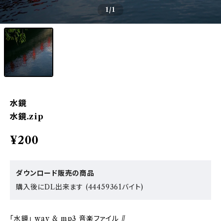
1
/1
水鏡
水鏡.zip
¥200
ダウンロード販売の商品
購入後にDL出来ます (44459361バイト)
「水鏡」 wav & mp3 音楽ファイル //