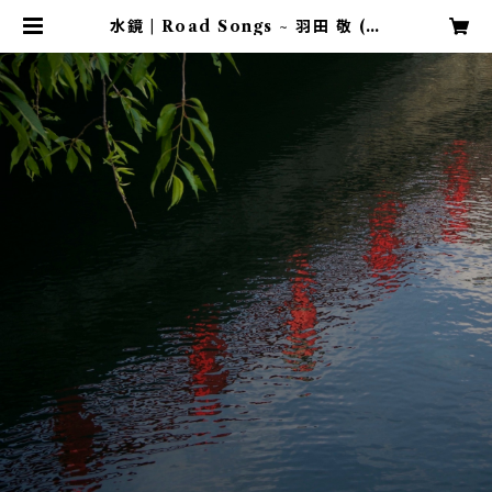
水鏡 | Road Songs ~ 羽田 敬 (H
ANEDA Takashi)