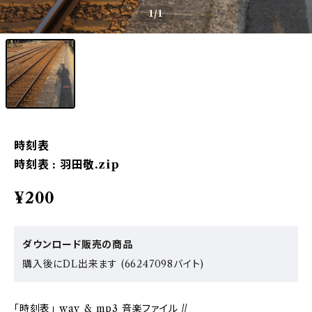
1
/1
時刻表
時刻表 : 羽田敬.zip
¥200
ダウンロード販売の商品
購入後にDL出来ます (66247098バイト)
「時刻表」 wav & mp3 音楽ファイル //